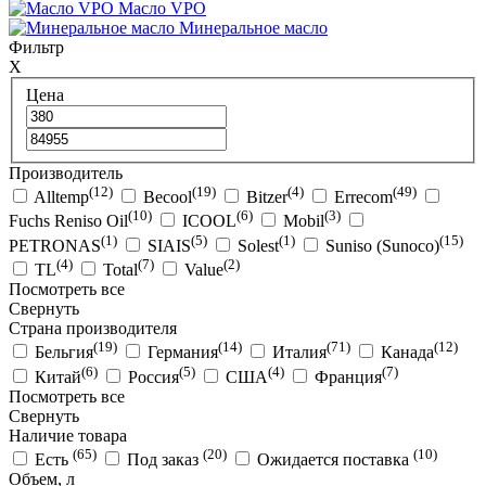
Масло VPO
Минеральное масло
Фильтр
X
Цена
Производитель
(12)
(19)
(4)
(49)
Alltemp
Becool
Bitzer
Errecom
(10)
(6)
(3)
Fuchs Reniso Oil
ICOOL
Mobil
(1)
(5)
(1)
(15)
PETRONAS
SIAIS
Solest
Suniso (Sunoco)
(4)
(7)
(2)
TL
Total
Value
Посмотреть все
Свернуть
Страна производителя
(19)
(14)
(71)
(12)
Бельгия
Германия
Италия
Канада
(6)
(5)
(4)
(7)
Китай
Россия
США
Франция
Посмотреть все
Свернуть
Наличие товара
(65)
(20)
(10)
Есть
Под заказ
Ожидается поставка
Объем, л