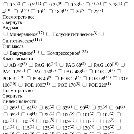
(2)
(11)
(9)
(1)
(59)
(1)
0.3
0.5
0.25
0.33
1
3.78
(10)
(36)
(2)
(1)
(5)
(2)
4
5
10
18.9
20
25
Посмотреть все
Свернуть
Вид масла
(17)
(3)
Минеральное
Полусинтетическое
(118)
Синтетическое
Тип масла
(14)
(125)
Вакуумное
Компрессорное
Класс вязкости
(2)
(14)
(5)
(16)
AB 46
PAG 46
PAG 68
PAG 100
(5)
(5)
(1)
(7)
PAG 125
PAG 150
PAG 488
POE 22
(19)
(9)
(2)
(13)
POE 32
POE 46
POE 55
POE 68
POE
(10)
(1)
(8)
(1)
100
POE 100E
POE 170
POE 220
Посмотреть все
Свернуть
Индекс вязкости
(2)
(1)
(2)
(2)
(2)
(5)
(3)
26
61
68
82
90
93
94
(6)
(4)
(1)
(5)
(2)
(2)
95
98
99
100
101
102
(1)
(3)
(5)
(1)
(1)
(2)
103
105
108
109
111
112
(1)
(1)
(2)
(2)
(4)
(2)
114
115
125
127
130
136
(6)
(6)
(3)
(5)
(7)
(7)