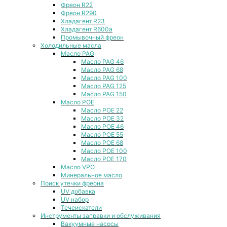
Фреон R22
Фреон R290
Хладагент R23
Хладагент R600a
Промывочный фреон
Холодильные масла
Масло PAG
Масло PAG 46
Масло PAG 68
Масло PAG 100
Масло PAG 125
Масло PAG 150
Масло POE
Масло POE 22
Масло POE 32
Масло POE 46
Масло POE 55
Масло POE 68
Масло POE 100
Масло POE 170
Масло VPO
Минеральное масло
Поиск утечки фреона
UV добавка
UV набор
Течеискатели
Инструменты заправки и обслуживания
Вакуумные насосы