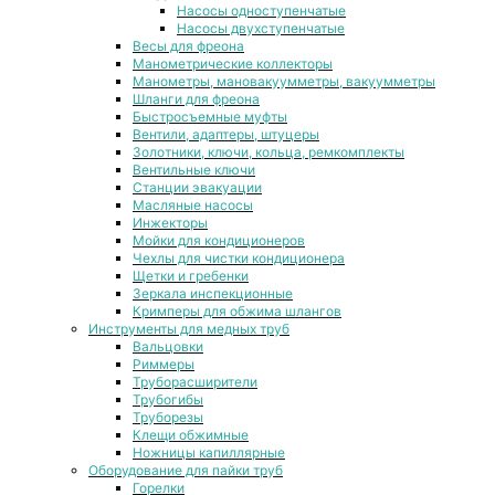
Насосы одноступенчатые
Насосы двухступенчатые
Весы для фреона
Манометрические коллекторы
Манометры, мановакуумметры, вакуумметры
Шланги для фреона
Быстросъемные муфты
Вентили, адаптеры, штуцеры
Золотники, ключи, кольца, ремкомплекты
Вентильные ключи
Станции эвакуации
Масляные насосы
Инжекторы
Мойки для кондиционеров
Чехлы для чистки кондиционера
Щетки и гребенки
Зеркала инспекционные
Кримперы для обжима шлангов
Инструменты для медных труб
Вальцовки
Риммеры
Труборасширители
Трубогибы
Труборезы
Клещи обжимные
Ножницы капиллярные
Оборудование для пайки труб
Горелки