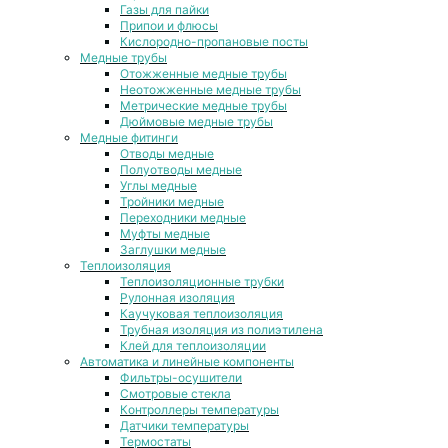
Газы для пайки
Припои и флюсы
Кислородно-пропановые посты
Медные трубы
Отожженные медные трубы
Неотожженные медные трубы
Метрические медные трубы
Дюймовые медные трубы
Медные фитинги
Отводы медные
Полуотводы медные
Углы медные
Тройники медные
Переходники медные
Муфты медные
Заглушки медные
Теплоизоляция
Теплоизоляционные трубки
Рулонная изоляция
Каучуковая теплоизоляция
Трубная изоляция из полиэтилена
Клей для теплоизоляции
Автоматика и линейные компоненты
Фильтры-осушители
Смотровые стекла
Контроллеры температуры
Датчики температуры
Термостаты