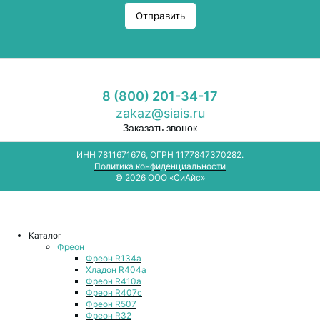
Отправить
8 (800) 201-34-17
zakaz@siais.ru
Заказать звонок
ИНН 7811671676, ОГРН 1177847370282.
Политика конфиденциальности
© 2026 ООО «СиАйс»
Каталог
Фреон
Фреон R134a
Хладон R404a
Фреон R410a
Фреон R407с
Фреон R507
Фреон R32