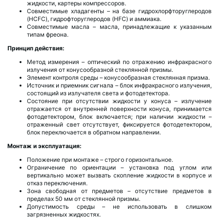
жидкости, картеры компрессоров.
Совместимые хладагенты – на базе гидрохлорфторуглеродов
(HCFC), гидрофторуглеродов (HFC) и аммиака.
Совместимые масла – масла, принадлежащие к указанным
типам фреона.
Принцип действия:
Метод измерения – оптический по отражению инфракрасного
излучения от конусообразной стеклянной призмы.
Элемент контроля среды – конусообразная стеклянная призма.
Источник и приемник сигнала – блок инфракрасного излучения,
состоящий из излучателя света и фотодетектора.
Состояние при отсутствии жидкости у конуса – излучение
отражается от внутренней поверхности конуса, принимается
фотодетектором, блок включается; при наличии жидкости –
отраженный свет отсутствует, фиксируется фотодетектором,
блок переключается в обратном направлении.
Монтаж и эксплуатация:
Положение при монтаже – строго горизонтальное.
Ограничение по ориентации – установка под углом или
вертикально может вызвать скопление жидкости в корпусе и
отказ переключения.
Зона свободная от предметов – отсутствие предметов в
пределах 50 мм от стеклянной призмы.
Допустимость среды – не использовать в слишком
загрязненных жидкостях.