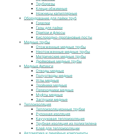
Труборезы
Клещи обжимные
Ножницы капиллярные
Оборудование для пайки труб
Горелки
Газы для пайки
Припои и флюсы
Кислородно-пропановые посты
Медные трубы
Отожженные медные трубы
Неотожженные медные трубы
Метрические медные трубы
Дюймовые медные трубы
Медные фитинги
Отводы медные
Полуотводы медные
Углы медные
Тройники медные
Переходники медные
Муфты медные
Заглушки медные
Теплоизоляция
Теплоизоляционные трубки
Рулонная изоляция
Каучуковая теплоизоляция
Трубная изоляция из полиэтилена
Клей для теплоизоляции
Автоматика и линейные компоненты