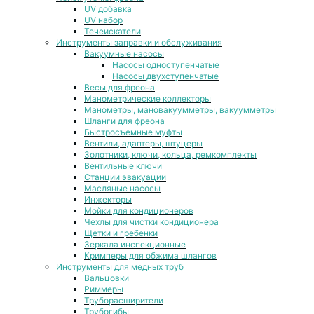
UV добавка
UV набор
Течеискатели
Инструменты заправки и обслуживания
Вакуумные насосы
Насосы одноступенчатые
Насосы двухступенчатые
Весы для фреона
Манометрические коллекторы
Манометры, мановакуумметры, вакуумметры
Шланги для фреона
Быстросъемные муфты
Вентили, адаптеры, штуцеры
Золотники, ключи, кольца, ремкомплекты
Вентильные ключи
Станции эвакуации
Масляные насосы
Инжекторы
Мойки для кондиционеров
Чехлы для чистки кондиционера
Щетки и гребенки
Зеркала инспекционные
Кримперы для обжима шлангов
Инструменты для медных труб
Вальцовки
Риммеры
Труборасширители
Трубогибы