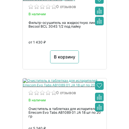
0 отзывов
В наличии
Фильтр-осушитель на жидкостную линию
Becool BCL 304S 1/2 под пайку
от 1 430 ₽
В корзину
0 отзывов
В наличии
Очиститель в таблетках для испарителей
Errecom Evo Tabs AB1089 01 JA 18 шт по 20
гр
от 5 240 ₽