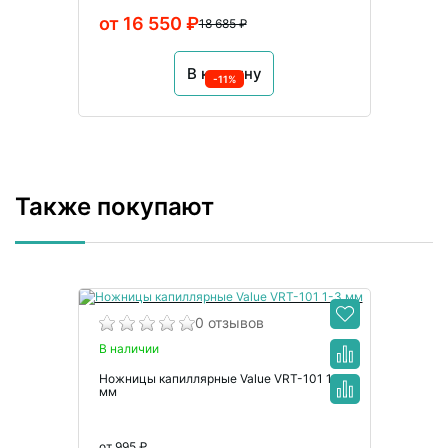
от 16 550 ₽
18 685 ₽
В корзину
-11%
Также покупают
0 отзывов
В наличии
Ножницы капиллярные Value VRT-101 1-3
мм
от 995 ₽