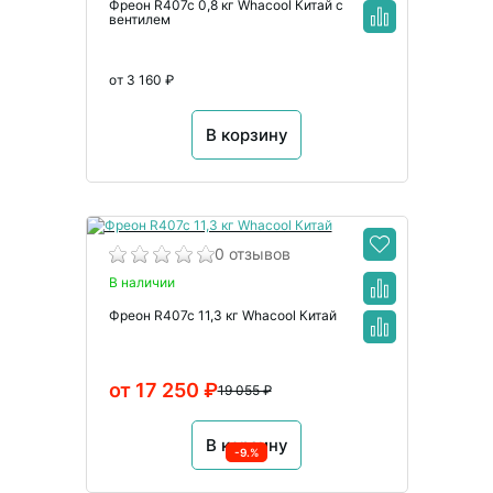
Фреон R407c 0,8 кг Whacool Китай с
вентилем
от 3 160 ₽
В корзину
0 отзывов
В наличии
Фреон R407c 11,3 кг Whacool Китай
от 17 250 ₽
19 055 ₽
В корзину
-9.%