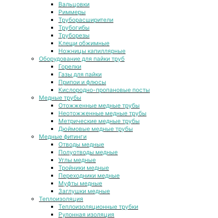
Вальцовки
Риммеры
Труборасширители
Трубогибы
Труборезы
Клещи обжимные
Ножницы капиллярные
Оборудование для пайки труб
Горелки
Газы для пайки
Припои и флюсы
Кислородно-пропановые посты
Медные трубы
Отожженные медные трубы
Неотожженные медные трубы
Метрические медные трубы
Дюймовые медные трубы
Медные фитинги
Отводы медные
Полуотводы медные
Углы медные
Тройники медные
Переходники медные
Муфты медные
Заглушки медные
Теплоизоляция
Теплоизоляционные трубки
Рулонная изоляция