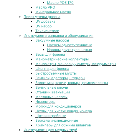
Масло POE 170
Масло VPO
Минеральное масло
Поиск утечки фреона
UV добавка
UV набор
Течеискатели
Инструменты заправки и обслуживания
Вакуумные насосы
Насосы одноступенчатые
Насосы двухступенчатые
Весы для фреона
Манометрические коллекторы
Манометры, мановакуумметры, вакуумметры
Шланги для фреона
Быстросъемные муфты
Вентили, адаптеры, штуцеры
Золотники, ключи, кольца, ремкомплекты
Вентильные ключи
Станции эвакуации
Масляные насосы
Инжекторы
Мойки для кондиционеров
Чехлы для чистки кондиционера
Щетки и гребенки
Зеркала инспекционные
Кримперы для обжима шлангов
Инструменты для медных труб