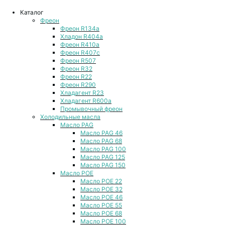
Каталог
Фреон
Фреон R134a
Хладон R404a
Фреон R410a
Фреон R407с
Фреон R507
Фреон R32
Фреон R22
Фреон R290
Хладагент R23
Хладагент R600a
Промывочный фреон
Холодильные масла
Масло PAG
Масло PAG 46
Масло PAG 68
Масло PAG 100
Масло PAG 125
Масло PAG 150
Масло POE
Масло POE 22
Масло POE 32
Масло POE 46
Масло POE 55
Масло POE 68
Масло POE 100