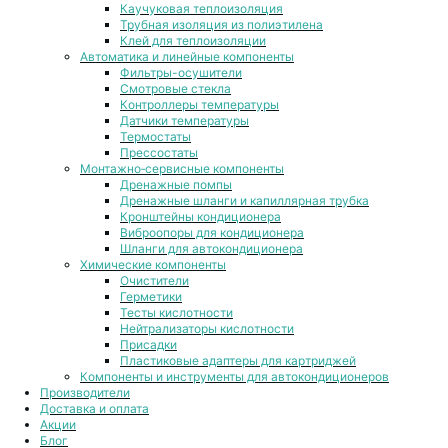
Каучуковая теплоизоляция
Трубная изоляция из полиэтилена
Клей для теплоизоляции
Автоматика и линейные компоненты
Фильтры-осушители
Смотровые стекла
Контроллеры температуры
Датчики температуры
Термостаты
Прессостаты
Монтажно‑сервисные компоненты
Дренажные помпы
Дренажные шланги и капиллярная трубка
Кронштейны кондиционера
Виброопоры для кондиционера
Шланги для автокондиционера
Химические компоненты
Очистители
Герметики
Тесты кислотности
Нейтрализаторы кислотности
Присадки
Пластиковые адаптеры для картриджей
Компоненты и инструменты для автокондиционеров
Производители
Доставка и оплата
Акции
Блог