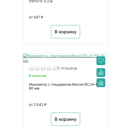
09x070-2 2 м
от 547 ₽
В корзину
0 отзывов
В наличии
Манометр с глицерином Becool BCJH-NG
80 мм
от 2 042 ₽
В корзину