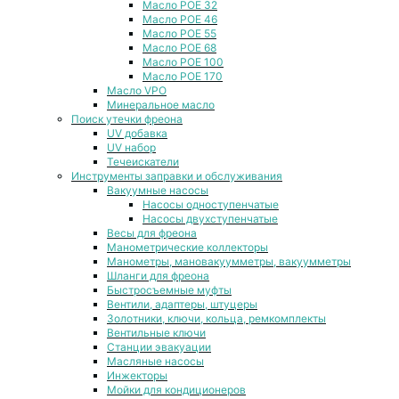
Масло POE 32
Масло POE 46
Масло POE 55
Масло POE 68
Масло POE 100
Масло POE 170
Масло VPO
Минеральное масло
Поиск утечки фреона
UV добавка
UV набор
Течеискатели
Инструменты заправки и обслуживания
Вакуумные насосы
Насосы одноступенчатые
Насосы двухступенчатые
Весы для фреона
Манометрические коллекторы
Манометры, мановакуумметры, вакуумметры
Шланги для фреона
Быстросъемные муфты
Вентили, адаптеры, штуцеры
Золотники, ключи, кольца, ремкомплекты
Вентильные ключи
Станции эвакуации
Масляные насосы
Инжекторы
Мойки для кондиционеров