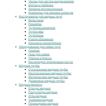
Чехлы для чистки кондиционера
Щетки и гребенки
Зеркала инспекционные
Кримперы для обжима шлангов
Инструменты для медных труб
Вальцовки
Риммеры
Труборасширители
Трубогибы
Труборезы
Клещи обжимные
Ножницы капиллярные
Оборудование для пайки труб
Горелки
Газы для пайки
Припои и флюсы
Кислородно-пропановые посты
Медные трубы
Отожженные медные трубы
Неотожженные медные трубы
Метрические медные трубы
Дюймовые медные трубы
Медные фитинги
Отводы медные
Полуотводы медные
Углы медные
Тройники медные
Переходники медные