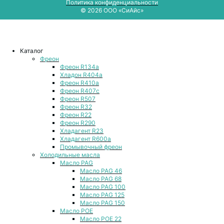
Политика конфиденциальности
© 2026 ООО «СиАйс»
Каталог
Фреон
Фреон R134a
Хладон R404a
Фреон R410a
Фреон R407с
Фреон R507
Фреон R32
Фреон R22
Фреон R290
Хладагент R23
Хладагент R600a
Промывочный фреон
Холодильные масла
Масло PAG
Масло PAG 46
Масло PAG 68
Масло PAG 100
Масло PAG 125
Масло PAG 150
Масло POE
Масло POE 22