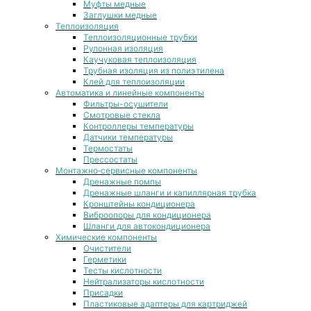
Муфты медные
Заглушки медные
Теплоизоляция
Теплоизоляционные трубки
Рулонная изоляция
Каучуковая теплоизоляция
Трубная изоляция из полиэтилена
Клей для теплоизоляции
Автоматика и линейные компоненты
Фильтры-осушители
Смотровые стекла
Контроллеры температуры
Датчики температуры
Термостаты
Прессостаты
Монтажно‑сервисные компоненты
Дренажные помпы
Дренажные шланги и капиллярная трубка
Кронштейны кондиционера
Виброопоры для кондиционера
Шланги для автокондиционера
Химические компоненты
Очистители
Герметики
Тесты кислотности
Нейтрализаторы кислотности
Присадки
Пластиковые адаптеры для картриджей