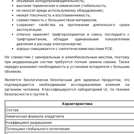
объемная холодопроизводительность;
высокая термическая и химическая стабильность;
не наносит вреда используемому оборудованию;
низкая токсичность и воспламеняемость;
совместимость с большинством материалов;
сохраняет свойства на протяжении длительного срока
эксплуатации;
отлично заменяет трифторхлорметан и смесь последнего с
трифторметаном, обладая одинаковыми показателями
давления и расхода электроэнергии;
хорошо смешивается с синтетическими маслами POE.
Не совместим с минеральным и алкилбензольным маслом, поэтому
при модернизации систем требуется полная замена смазки. Также
нередко возникает необходимость в установке испарителя с большим
объемом.
Является биологически безопасным для здоровья продуктом, что
подтверждается необходимыми исследованиями влияния на
организм человека. Классифицируется лабораторией UL по технике
безопасности к группе 6.
Характеристика
Состав
Химическая формула хладагента
Коэффициент разрешения
Потенциал глобального потепления