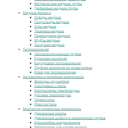
Метрические медные трубы
Дюймовые медные трубы
Медные фитинги
Отводы медные
Полуотводы медные
Углы медные
Тройники медные
Переходники медные
Муфты медные
Заглушки медные
Теплоизоляция
Теплоизоляционные трубки
Рулонная изоляция
Каучуковая теплоизоляция
Трубная изоляция из полиэтилена
Клей для теплоизоляции
Автоматика и линейные компоненты
Фильтры-осушители
Смотровые стекла
Контроллеры температуры
Датчики температуры
Термостаты
Прессостаты
Монтажно‑сервисные компоненты
Дренажные помпы
Дренажные шланги и капиллярная трубка
Кронштейны кондиционера
Виброопоры для кондиционера