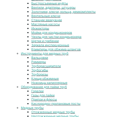
Быстросъемные муфты
Вентили, адаптеры, штуцеры
Золотники, ключи, кольца, ремкомплекты
Вентильные ключи
Станции эвакуации
Масляные насосы
Инжекторы
Мойки для кондиционеров
Чехлы для чистки кондиционера
Щетки и гребенки
Зеркала инспекционные
Кримперы для обжима шлангов
Инструменты для медных труб
Вальцовки
Риммеры
Труборасширители
Трубогибы
Труборезы
Клещи обжимные
Ножницы капиллярные
Оборудование для пайки труб
Горелки
Газы для пайки
Припои и флюсы
Кислородно-пропановые посты
Медные трубы
Отожженные медные трубы
Неотожженные медные трубы