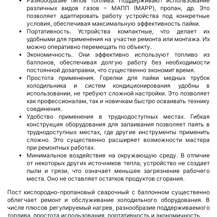
Разнообразие типов топлива. Поддерживают использование
различных видов газов – МАПП (MAPP), пропан, др. Это
позволяет адаптировать работу устройства под конкретные
условия, обеспечивая максимальную эффективность пайки.
Портативность. Устройства компактные, что делает их
удобными для применения на участке ремонта или монтажа. Их
можно оперативно перемещать по объекту.
Экономичность. Они эффективно используют топливо из
баллонов, обеспечивая долгую работу без необходимости
постоянной дозаправки, что существенно экономит время.
Простота применения. Горелки для пайки медных трубок
холодильника и систем кондиционирования удобны в
использовании, не требуют сложной настройки. Это позволяет
как профессионалам, так и новичкам быстро осваивать технику
соединения.
Удобство применения в труднодоступных местах. Гибкая
конструкция оборудования для запаивания позволяет паять в
труднодоступных местах, где другие инструменты применить
сложно. Это существенно расширяет возможности мастера
при ремонтных работах.
Минимальное воздействие на окружающую среду. В отличие
от некоторых других источников тепла, устройство не создает
пыли и грязи, что означает меньшее загрязнение рабочего
места. Оно не оставляет остатков продуктов сгорания.
Пост кислородно-пропановый сварочный с баллонном существенно
облегчает ремонт и обслуживание холодильного оборудования. В
числе плюсов регулируемый нагрев, разнообразие поддерживаемого
топлива, простота использования, портативность и экономичность.