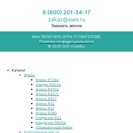
8 (800) 201-34-17
zakaz@siais.ru
Заказать звонок
ИНН 7811671676, ОГРН 1177847370282.
Политика конфиденциальности
© 2026 ООО «СиАйс»
Каталог
Фреон
Фреон R134a
Хладон R404a
Фреон R410a
Фреон R407с
Фреон R507
Фреон R32
Фреон R22
Фреон R290
Хладагент R23
Хладагент R600a
Промывочный фреон
Холодильные масла