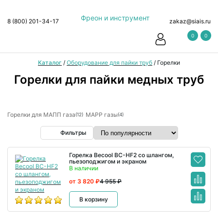
Фреон и инструмент
8 (800) 201-34-17
zakaz@siais.ru
0
0
Каталог
/
Оборудование для пайки труб
/
Горелки
Горелки для пайки медных труб
Горелки для МАПП газа
MAPP газы
(12)
(4)
Фильтры
Горелка Becool BC-HF2 со шлангом,
пьезоподжигом и экраном
В наличии
от 3 820 ₽
4 955 ₽
В корзину