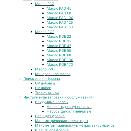
Масло PAG
Масло PAG 46
Масло PAG 68
Масло PAG 100
Масло PAG 125
Масло PAG 150
Масло POE
Масло POE 22
Масло POE 32
Масло POE 46
Масло POE 55
Масло POE 68
Масло POE 100
Масло POE 170
Масло VPO
Минеральное масло
Поиск утечки фреона
UV добавка
UV набор
Течеискатели
Инструменты заправки и обслуживания
Вакуумные насосы
Насосы одноступенчатые
Насосы двухступенчатые
Весы для фреона
Манометрические коллекторы
Манометры, мановакуумметры, вакуумметры
Шланги для фреона