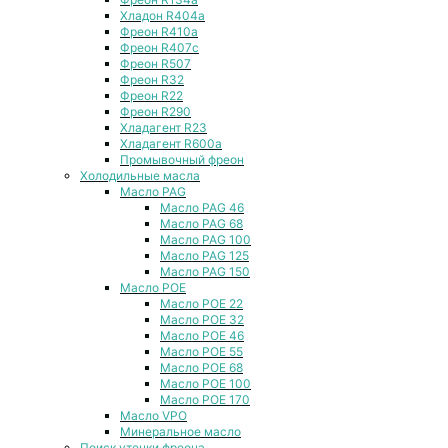
Хладон R404a
Фреон R410a
Фреон R407с
Фреон R507
Фреон R32
Фреон R22
Фреон R290
Хладагент R23
Хладагент R600a
Промывочный фреон
Холодильные масла
Масло PAG
Масло PAG 46
Масло PAG 68
Масло PAG 100
Масло PAG 125
Масло PAG 150
Масло POE
Масло POE 22
Масло POE 32
Масло POE 46
Масло POE 55
Масло POE 68
Масло POE 100
Масло POE 170
Масло VPO
Минеральное масло
Поиск утечки фреона