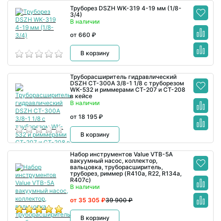
Труборез DSZH WK-319 4-19 мм (1/8-
3/4)
В наличии
от 660 ₽
В корзину
Труборасширитель гидравлический
DSZH CT-300A 3/8-1 1/8 с труборезом
WK-532 и риммерами CT-207 и CT-208
в кейсе
В наличии
от 18 195 ₽
В корзину
Набор инструментов Value VTB-5A
вакуумный насос, коллектор,
вальцовка, труборасширитель,
труборез, риммер (R410a, R22, R134а,
R407с)
В наличии
от 35 305 ₽
39 900 ₽
В корзину