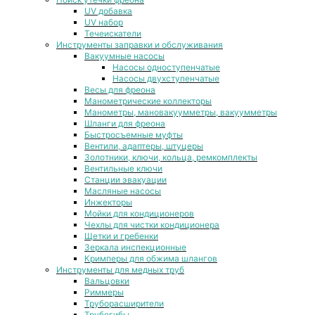
UV добавка
UV набор
Течеискатели
Инструменты заправки и обслуживания
Вакуумные насосы
Насосы одноступенчатые
Насосы двухступенчатые
Весы для фреона
Манометрические коллекторы
Манометры, мановакуумметры, вакуумметры
Шланги для фреона
Быстросъемные муфты
Вентили, адаптеры, штуцеры
Золотники, ключи, кольца, ремкомплекты
Вентильные ключи
Станции эвакуации
Масляные насосы
Инжекторы
Мойки для кондиционеров
Чехлы для чистки кондиционера
Щетки и гребенки
Зеркала инспекционные
Кримперы для обжима шлангов
Инструменты для медных труб
Вальцовки
Риммеры
Труборасширители
Трубогибы