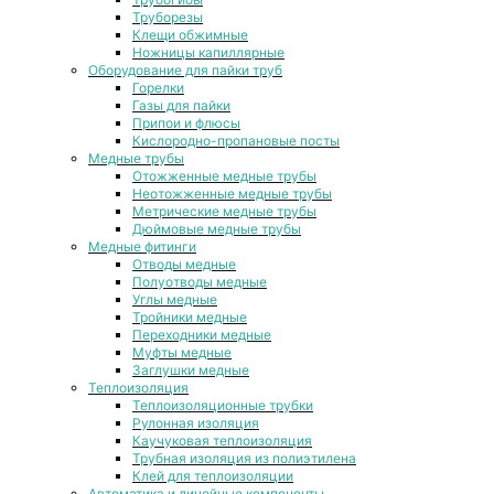
Труборезы
Клещи обжимные
Ножницы капиллярные
Оборудование для пайки труб
Горелки
Газы для пайки
Припои и флюсы
Кислородно-пропановые посты
Медные трубы
Отожженные медные трубы
Неотожженные медные трубы
Метрические медные трубы
Дюймовые медные трубы
Медные фитинги
Отводы медные
Полуотводы медные
Углы медные
Тройники медные
Переходники медные
Муфты медные
Заглушки медные
Теплоизоляция
Теплоизоляционные трубки
Рулонная изоляция
Каучуковая теплоизоляция
Трубная изоляция из полиэтилена
Клей для теплоизоляции
Автоматика и линейные компоненты