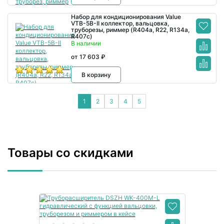
Набор для кондиционирования Value
VTB-5B-II коллектор, вальцовка,
труборезы, риммер (R404a, R22, R134а,
R407с)
В наличии
от 17 603 ₽
В корзину
1
2
3
4
5
Товары со скидками