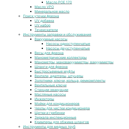
Масло POE 170
Масло VPO
Минеральное масло
Поиск утечки фреона
UV добавка
UV набор
Течеискатели
Инструменты заправки и обслуживания
Вакуумные насосы
Насосы одноступенчатые
Насосы двухступенчатые
Весы для фреона
Манометрические коллекторы
Манометры, мановакуумметры, вакуумметры
Шланги для фреона
Быстросъемные муфты
Вентили, адаптеры, штуцеры
Золотники, ключи, кольца, ремкомплекты
Вентильные ключи
Станции эвакуации
Масляные насосы
Инжекторы
Мойки для кондиционеров
Чехлы для чистки кондиционера
Щетки и гребенки
Зеркала инспекционные
Кримперы для обжима шлангов
Инструменты для медных труб