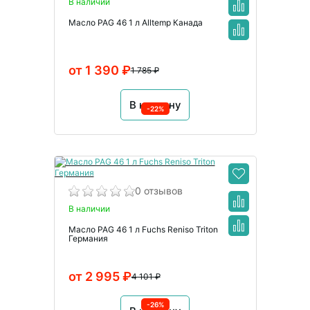
В наличии
Масло PAG 46 1 л Alltemp Канада
от 1 390 ₽
1 785 ₽
В корзину
-22%
0 отзывов
В наличии
Масло PAG 46 1 л Fuchs Reniso Triton
Германия
от 2 995 ₽
4 101 ₽
-26%