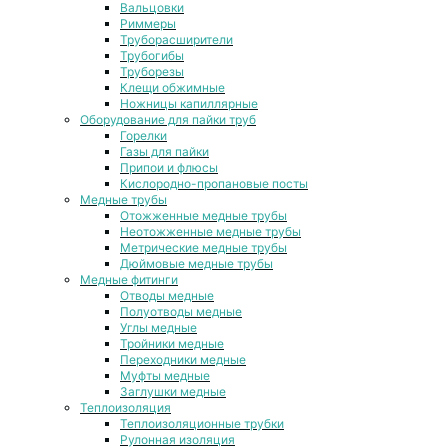
Вальцовки
Риммеры
Труборасширители
Трубогибы
Труборезы
Клещи обжимные
Ножницы капиллярные
Оборудование для пайки труб
Горелки
Газы для пайки
Припои и флюсы
Кислородно-пропановые посты
Медные трубы
Отожженные медные трубы
Неотожженные медные трубы
Метрические медные трубы
Дюймовые медные трубы
Медные фитинги
Отводы медные
Полуотводы медные
Углы медные
Тройники медные
Переходники медные
Муфты медные
Заглушки медные
Теплоизоляция
Теплоизоляционные трубки
Рулонная изоляция