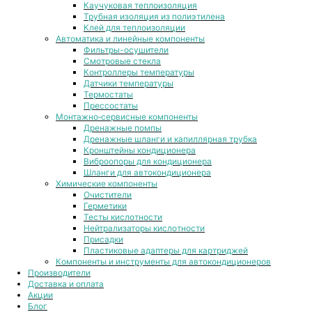
Каучуковая теплоизоляция
Трубная изоляция из полиэтилена
Клей для теплоизоляции
Автоматика и линейные компоненты
Фильтры-осушители
Смотровые стекла
Контроллеры температуры
Датчики температуры
Термостаты
Прессостаты
Монтажно‑сервисные компоненты
Дренажные помпы
Дренажные шланги и капиллярная трубка
Кронштейны кондиционера
Виброопоры для кондиционера
Шланги для автокондиционера
Химические компоненты
Очистители
Герметики
Тесты кислотности
Нейтрализаторы кислотности
Присадки
Пластиковые адаптеры для картриджей
Компоненты и инструменты для автокондиционеров
Производители
Доставка и оплата
Акции
Блог