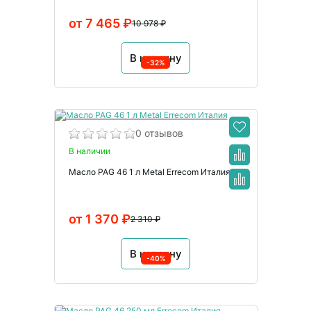
от 7 465 ₽
10 978 ₽
В корзину
-32%
0 отзывов
В наличии
Масло PAG 46 1 л Metal Errecom Италия
от 1 370 ₽
2 310 ₽
В корзину
-40%