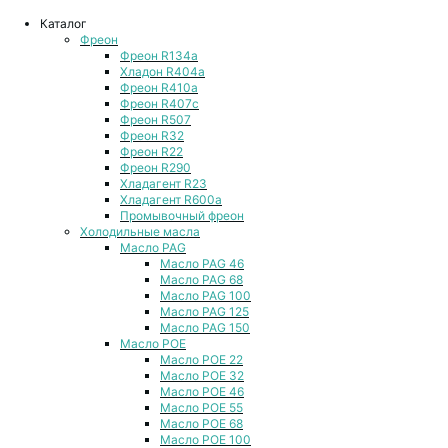
Каталог
Фреон
Фреон R134a
Хладон R404a
Фреон R410a
Фреон R407с
Фреон R507
Фреон R32
Фреон R22
Фреон R290
Хладагент R23
Хладагент R600a
Промывочный фреон
Холодильные масла
Масло PAG
Масло PAG 46
Масло PAG 68
Масло PAG 100
Масло PAG 125
Масло PAG 150
Масло POE
Масло POE 22
Масло POE 32
Масло POE 46
Масло POE 55
Масло POE 68
Масло POE 100