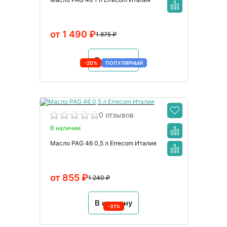
от 1 490 ₽
1 875 ₽
В корзину
-20%
ПОПУЛЯРНЫЙ
0 отзывов
В наличии
Масло PAG 46 0,5 л Errecom Италия
от 855 ₽
1 240 ₽
В корзину
-31%