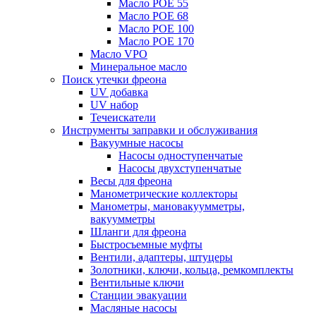
Масло POE 55
Масло POE 68
Масло POE 100
Масло POE 170
Масло VPO
Минеральное масло
Поиск утечки фреона
UV добавка
UV набор
Течеискатели
Инструменты заправки и обслуживания
Вакуумные насосы
Насосы одноступенчатые
Насосы двухступенчатые
Весы для фреона
Манометрические коллекторы
Манометры, мановакуумметры,
вакуумметры
Шланги для фреона
Быстросъемные муфты
Вентили, адаптеры, штуцеры
Золотники, ключи, кольца, ремкомплекты
Вентильные ключи
Станции эвакуации
Масляные насосы