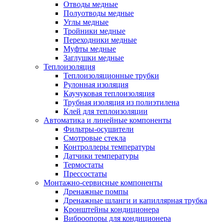
Отводы медные
Полуотводы медные
Углы медные
Тройники медные
Переходники медные
Муфты медные
Заглушки медные
Теплоизоляция
Теплоизоляционные трубки
Рулонная изоляция
Каучуковая теплоизоляция
Трубная изоляция из полиэтилена
Клей для теплоизоляции
Автоматика и линейные компоненты
Фильтры-осушители
Смотровые стекла
Контроллеры температуры
Датчики температуры
Термостаты
Прессостаты
Монтажно‑сервисные компоненты
Дренажные помпы
Дренажные шланги и капиллярная трубка
Кронштейны кондиционера
Виброопоры для кондиционера