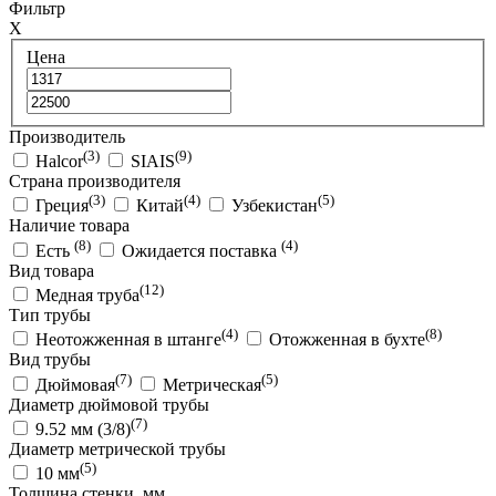
Фильтр
X
Цена
Производитель
(3)
(9)
Halcor
SIAIS
Страна производителя
(3)
(4)
(5)
Греция
Китай
Узбекистан
Наличие товара
(8)
(4)
Есть
Ожидается поставка
Вид товара
(12)
Медная труба
Тип трубы
(4)
(8)
Неотожженная в штанге
Отожженная в бухте
Вид трубы
(7)
(5)
Дюймовая
Метрическая
Диаметр дюймовой трубы
(7)
9.52 мм (3/8)
Диаметр метрической трубы
(5)
10 мм
Толщина стенки, мм