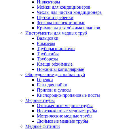
Инжекторы
Мойки для кондиционеров
Чехлы для чистки кондиционера
Щетки и гребенки
Зеркала инспекционные
Кримперы для обжима шлангов
Инструменты для медных труб
Вальцовки
Риммеры
Труборасширители
Трубогибы
Труборезы
Клещи обжимные
Ножницы капиллярные
Оборудование для пайки труб
Горелки
Газы для пайки
Припои и флюсы
Кислородно-пропановые посты
Медные трубы
Отожженные медные трубы
Неотожженные медные трубы
Метрические медные трубы
Дюймовые медные трубы
Медные фитинги