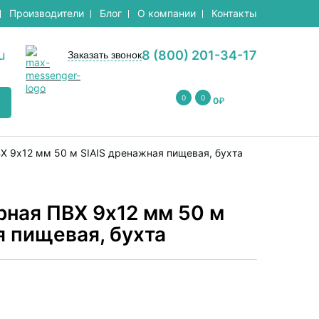
Производители
Блог
О компании
Контакты
u
8 (800) 201-34-17
Заказать звонок
0
0
0
₽
Х 9х12 мм 50 м SIAIS дренажная пищевая, бухта
рная ПВХ 9х12 мм 50 м
я пищевая, бухта