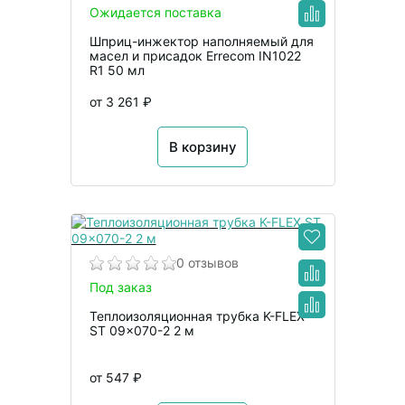
Ожидается поставка
Шприц-инжектор наполняемый для
масел и присадок Errecom IN1022
R1 50 мл
от 3 261 ₽
В корзину
0 отзывов
Под заказ
Теплоизоляционная трубка K-FLEX
ST 09x070-2 2 м
от 547 ₽