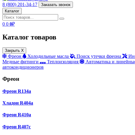
8 (800) 201-34-17
Заказать звонок
Каталог
0
0
0
₽
Каталог товаров
Закрыть X
Фреон
Холодильные масла
Поиск утечки фреона
Ин
Медные фитинги
Теплоизоляция
Автоматика и линейны
автокондиционеров
Фреон
Фреон R134a
Хладон R404a
Фреон R410a
Фреон R407с