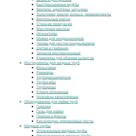
Быстросъемные муфты
Вентили, адаптеры, штуцеры
Золотники, ключи, кольца, ремкомплекты
Вентильные ключи
Станции эвакуации
Масляные насосы
Инжекторы
Мойки для кондиционеров
Чехлы для чистки кондиционера
Щетки и гребенки
Зеркала инспекционные
Кримперы для обжима шлангов
Инструменты для медных труб
Вальцовки
Риммеры
Труборасширители
Трубогибы
Труборезы
Клещи обжимные
Ножницы капиллярные
Оборудование для пайки труб
Горелки
Газы для пайки
Припои и флюсы
Кислородно-пропановые посты
Медные трубы
Отожженные медные трубы
Неотожженные медные трубы