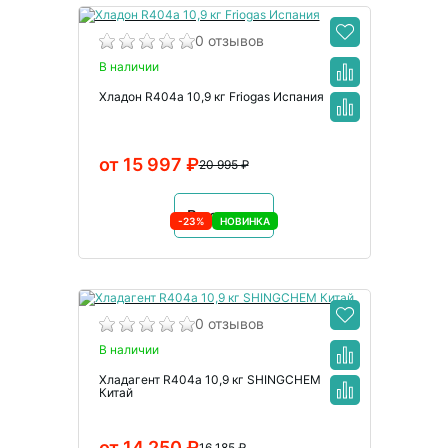
0 отзывов
В наличии
Хладон R404a 10,9 кг Friogas Испания
от 15 997 ₽
20 995 ₽
В корзину
-23%
НОВИНКА
0 отзывов
В наличии
Хладагент R404a 10,9 кг SHINGCHEM
Китай
от 14 250 ₽
16 185 ₽