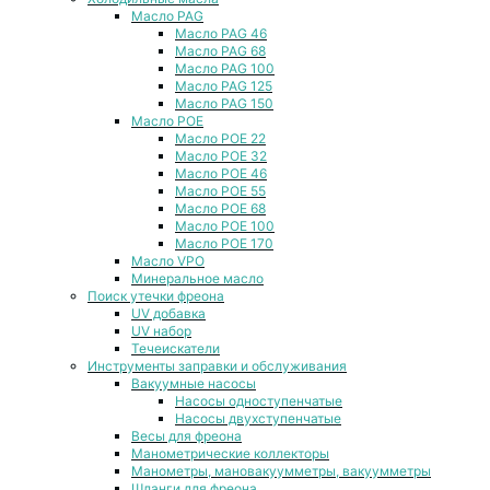
Масло PAG
Масло PAG 46
Масло PAG 68
Масло PAG 100
Масло PAG 125
Масло PAG 150
Масло POE
Масло POE 22
Масло POE 32
Масло POE 46
Масло POE 55
Масло POE 68
Масло POE 100
Масло POE 170
Масло VPO
Минеральное масло
Поиск утечки фреона
UV добавка
UV набор
Течеискатели
Инструменты заправки и обслуживания
Вакуумные насосы
Насосы одноступенчатые
Насосы двухступенчатые
Весы для фреона
Манометрические коллекторы
Манометры, мановакуумметры, вакуумметры
Шланги для фреона