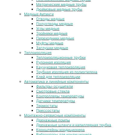
Метрические медные трубы
Дюймовые медные трубы
Медные фитинги
Отводы медные
Полуотводы медные
Углы медные
Тройники медные
Переходники медные
Муфты медные
Заглушки медные
Теплоизоляция
Теплоизоляционные трубки
Рулонная изоляция
Каучуковая теплоизоляция
Трубная изоляция из полиэтилена
Клей для теплоизоляции
Автоматика и линейные компоненты
Фильтры-осушители
Смотровые стекла
Контроллеры температуры
Датчики температуры
Термостаты
Прессостаты
Монтажно‑сервисные компоненты
Дренажные помпы
Дренажные шланги и капиллярная трубка
Кронштейны кондиционера
Виброопоры для кондиционера