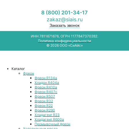
8 (800) 201-34-17
zakaz@siais.ru
Заказать звонок
ИНН 7811671676, ОГРН 1177847370282.
Политика конфиденциальности
© 2026 ООО «СиАйс»
Каталог
Фреон
Фреон R134a
Хладон R404a
Фреон R410a
Фреон R407с
Фреон R507
Фреон R32
Фреон R22
Фреон R290
Хладагент R23
Хладагент R600a
Промывочный фреон
Холодильные масла