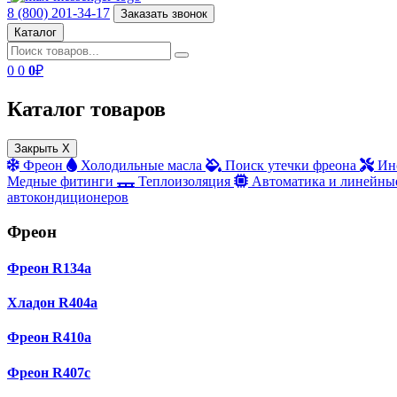
8 (800) 201-34-17
Заказать звонок
Каталог
0
0
0
₽
Каталог товаров
Закрыть X
Фреон
Холодильные масла
Поиск утечки фреона
Ин
Медные фитинги
Теплоизоляция
Автоматика и линейны
автокондиционеров
Фреон
Фреон R134a
Хладон R404a
Фреон R410a
Фреон R407с