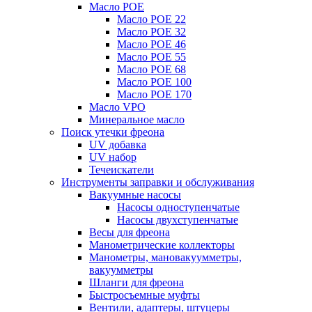
Масло POE
Масло POE 22
Масло POE 32
Масло POE 46
Масло POE 55
Масло POE 68
Масло POE 100
Масло POE 170
Масло VPO
Минеральное масло
Поиск утечки фреона
UV добавка
UV набор
Течеискатели
Инструменты заправки и обслуживания
Вакуумные насосы
Насосы одноступенчатые
Насосы двухступенчатые
Весы для фреона
Манометрические коллекторы
Манометры, мановакуумметры,
вакуумметры
Шланги для фреона
Быстросъемные муфты
Вентили, адаптеры, штуцеры