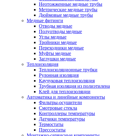
Неотожженные медные трубы
Метрические медные трубы
Дюймовые медные трубы
Медные фитинги
Отводы медные
Полуотводы медные
Углы медные
Тройники медные
Переходники медные
Муфты медные
Заглушки медные
Теплоизоляция
Теплоизоляционные трубки
Рулонная изоляция
Каучуковая теплоизоляция
Трубная изоляция из полиэтилена
Клей для теплоизоляции
Автоматика и линейные компоненты
Фильтры-осушители
Смотровые стекла
Контроллеры температуры
Датчики температуры
Термостаты
Прессостаты
Монтажно‑сервисные компоненты