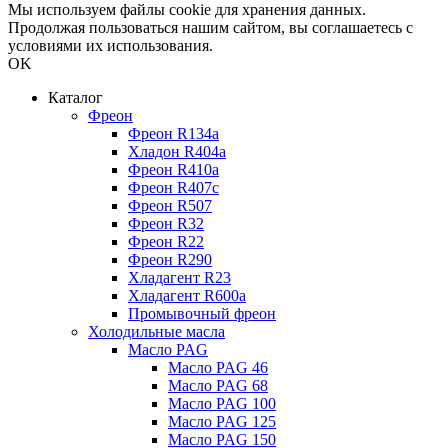
Мы используем файлы cookie для хранения данных.
Продолжая пользоваться нашим сайтом, вы соглашаетесь с
условиями их использования.
OK
Каталог
Фреон
Фреон R134a
Хладон R404a
Фреон R410a
Фреон R407с
Фреон R507
Фреон R32
Фреон R22
Фреон R290
Хладагент R23
Хладагент R600a
Промывочный фреон
Холодильные масла
Масло PAG
Масло PAG 46
Масло PAG 68
Масло PAG 100
Масло PAG 125
Масло PAG 150