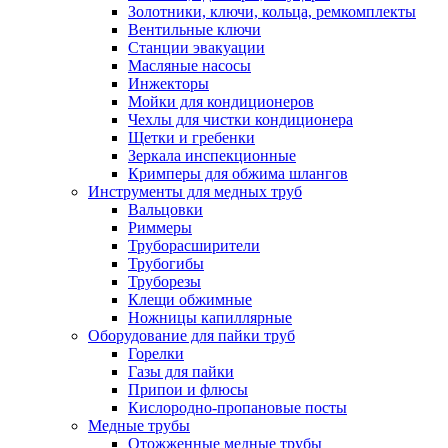
Золотники, ключи, кольца, ремкомплекты
Вентильные ключи
Станции эвакуации
Масляные насосы
Инжекторы
Мойки для кондиционеров
Чехлы для чистки кондиционера
Щетки и гребенки
Зеркала инспекционные
Кримперы для обжима шлангов
Инструменты для медных труб
Вальцовки
Риммеры
Труборасширители
Трубогибы
Труборезы
Клещи обжимные
Ножницы капиллярные
Оборудование для пайки труб
Горелки
Газы для пайки
Припои и флюсы
Кислородно-пропановые посты
Медные трубы
Отожженные медные трубы