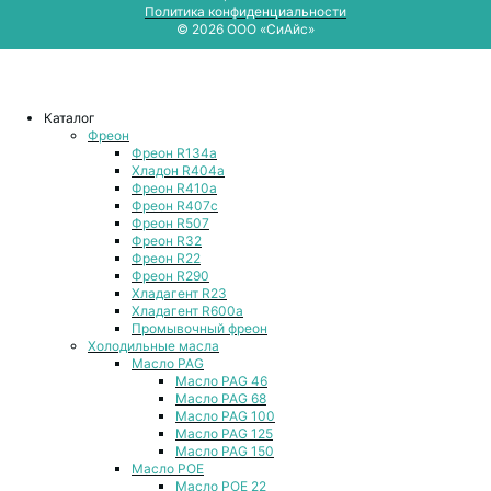
Политика конфиденциальности
© 2026 ООО «СиАйс»
Каталог
Фреон
Фреон R134a
Хладон R404a
Фреон R410a
Фреон R407с
Фреон R507
Фреон R32
Фреон R22
Фреон R290
Хладагент R23
Хладагент R600a
Промывочный фреон
Холодильные масла
Масло PAG
Масло PAG 46
Масло PAG 68
Масло PAG 100
Масло PAG 125
Масло PAG 150
Масло POE
Масло POE 22