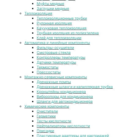
Муфты медные
Заглушки медные
Теплоизоляция
Теплоизоляционные трубки
Рулонная изоляция
Каучуковая теплоизоляция
Трубная изоляция из полиэтилена
Клей для теплоизоляции
Автоматика и линейные компоненты
Фильтры-осушители
Смотровые стекла
Контроллеры температуры
Датчики температуры
Термостаты
Прессостаты
Монтажно‑сервисные компоненты
Дренажные помпы
Дренажные шланги и капиллярная трубка
Кронштейны кондиционера
Виброопоры для кондиционера
Шланги для автокондиционера
Химические компоненты
Очистители
Герметики
Тесты кислотности
Нейтрализаторы кислотности
Присадки
Пластиковые адаптеры для картриджей