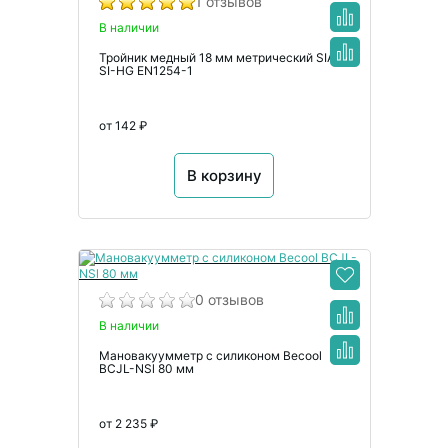
1 отзывов
В наличии
Тройник медный 18 мм метрический SIAIS
SI-HG EN1254-1
от 142 ₽
В корзину
0 отзывов
В наличии
Мановакуумметр с силиконом Becool
BCJL-NSl 80 мм
от 2 235 ₽