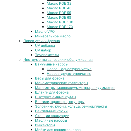
Масло POE 32
Масло POE 46
Масло POE 55
Масло POE 68
Масло POE 100
Масло POE 170
Масло VPO
Минеральное масло
Поиск утечки фреона
UV добавка
UV набор
Течеискатели
Инструменты заправки и обслуживания
Вакуумные насосы
Насосы одноступенчатые
Насосы двухступенчатые
Весы для фреона
Манометрические коллекторы
Манометры, мановакуумметры, вакуумметры
Шланги для фреона
Быстросъемные муфты
Вентили, адаптеры, штуцеры
Золотники, ключи, кольца, ремкомплекты
Вентильные ключи
Станции эвакуации
Масляные насосы
Инжекторы
Мойки для кондиционеров