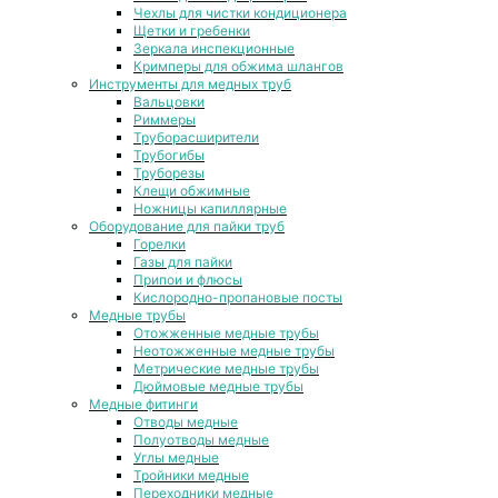
Чехлы для чистки кондиционера
Щетки и гребенки
Зеркала инспекционные
Кримперы для обжима шлангов
Инструменты для медных труб
Вальцовки
Риммеры
Труборасширители
Трубогибы
Труборезы
Клещи обжимные
Ножницы капиллярные
Оборудование для пайки труб
Горелки
Газы для пайки
Припои и флюсы
Кислородно-пропановые посты
Медные трубы
Отожженные медные трубы
Неотожженные медные трубы
Метрические медные трубы
Дюймовые медные трубы
Медные фитинги
Отводы медные
Полуотводы медные
Углы медные
Тройники медные
Переходники медные