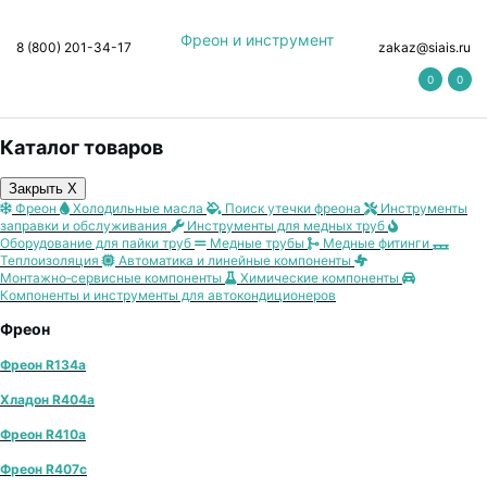
Фреон и инструмент
8 (800) 201-34-17
zakaz@siais.ru
0
0
Каталог товаров
Закрыть X
Фреон
Холодильные масла
Поиск утечки фреона
Инструменты
заправки и обслуживания
Инструменты для медных труб
Оборудование для пайки труб
Медные трубы
Медные фитинги
Теплоизоляция
Автоматика и линейные компоненты
Монтажно‑сервисные компоненты
Химические компоненты
Компоненты и инструменты для автокондиционеров
Фреон
Фреон R134a
Хладон R404a
Фреон R410a
Фреон R407с