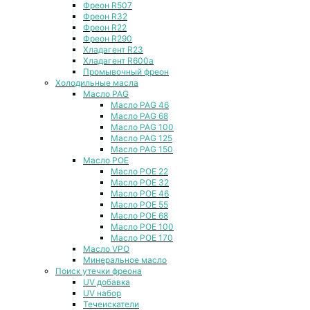
Фреон R507
Фреон R32
Фреон R22
Фреон R290
Хладагент R23
Хладагент R600a
Промывочный фреон
Холодильные масла
Масло PAG
Масло PAG 46
Масло PAG 68
Масло PAG 100
Масло PAG 125
Масло PAG 150
Масло POE
Масло POE 22
Масло POE 32
Масло POE 46
Масло POE 55
Масло POE 68
Масло POE 100
Масло POE 170
Масло VPO
Минеральное масло
Поиск утечки фреона
UV добавка
UV набор
Течеискатели