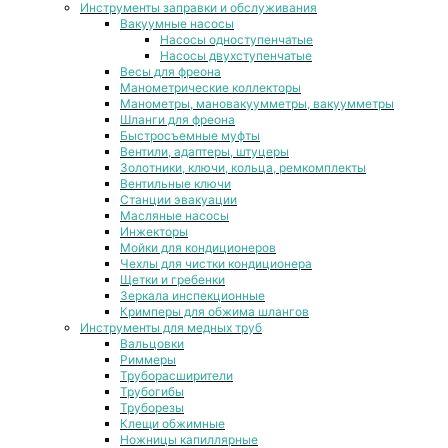
Инструменты заправки и обслуживания
Вакуумные насосы
Насосы одноступенчатые
Насосы двухступенчатые
Весы для фреона
Манометрические коллекторы
Манометры, мановакуумметры, вакуумметры
Шланги для фреона
Быстросъемные муфты
Вентили, адаптеры, штуцеры
Золотники, ключи, кольца, ремкомплекты
Вентильные ключи
Станции эвакуации
Масляные насосы
Инжекторы
Мойки для кондиционеров
Чехлы для чистки кондиционера
Щетки и гребенки
Зеркала инспекционные
Кримперы для обжима шлангов
Инструменты для медных труб
Вальцовки
Риммеры
Труборасширители
Трубогибы
Труборезы
Клещи обжимные
Ножницы капиллярные