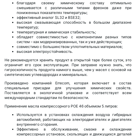
благодаря своему химическому составу оптимально
смешивается с различными типами фреонов даже при
пониженных показателях температуры;
эффективный аналог SL32 и BSE32;
высокая смазывающая способность в большом диапазоне
температур;
температурная и химическая стабильность;
обладает совместимостью с компонентами разных типов
систем – как модернизированных, так и уже действующих;
совместимо с большинством уплотнительных материалов;
высокая электроустойчивость.
Не рекомендуется хранить продукт в открытой таре более суток, это
ограничит его срок эксплуатации. При заправке нужно знать, что
гигроскопичность продукта намного выше, чем у масел с основой на
синтетических углеводородах и минеральных.
Произведено компанией Errecom, которая включает в состав
специальные присадки для улучшения химических свойств.
Поставляется в экологичной упаковке и соответствует всем
международным стандартам по безопасности.
Применение масла компрессорного POE 46 объемом 5 литров:
Используется в установках охлаждения воздуха гибридных
автомобилей, работающих на электродвигателях и двигателях
внутреннего сгорания.
Эффективно в обслуживании, смазке и охлаждении
компрессорных установок, скользящих и движущихся деталей