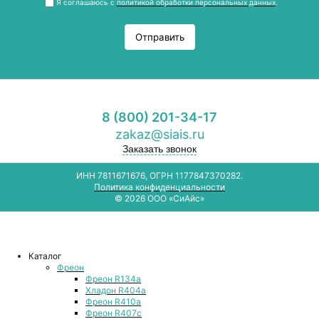
Я соглашаюсь с
политикой обработки персональных данных
.
Отправить
8 (800) 201-34-17
zakaz@siais.ru
Заказать звонок
ИНН 7811671676, ОГРН 1177847370282.
Политика конфиденциальности
© 2026 ООО «СиАйс»
Каталог
Фреон
Фреон R134a
Хладон R404a
Фреон R410a
Фреон R407с