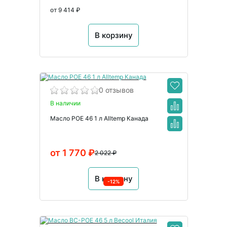
от 9 414 ₽
В корзину
0 отзывов
В наличии
Масло POE 46 1 л Alltemp Канада
от 1 770 ₽
2 022 ₽
В корзину
-12%