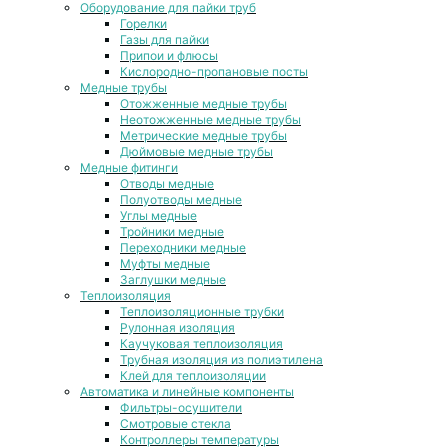
Оборудование для пайки труб
Горелки
Газы для пайки
Припои и флюсы
Кислородно-пропановые посты
Медные трубы
Отожженные медные трубы
Неотожженные медные трубы
Метрические медные трубы
Дюймовые медные трубы
Медные фитинги
Отводы медные
Полуотводы медные
Углы медные
Тройники медные
Переходники медные
Муфты медные
Заглушки медные
Теплоизоляция
Теплоизоляционные трубки
Рулонная изоляция
Каучуковая теплоизоляция
Трубная изоляция из полиэтилена
Клей для теплоизоляции
Автоматика и линейные компоненты
Фильтры-осушители
Смотровые стекла
Контроллеры температуры