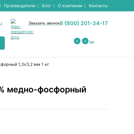
Производители
Блог
О компании
Контакты
u
8 (800) 201-34-17
Заказать звонок
0
0
0
₽
форный 1,3х3,2 мм 1 кг
5% медно-фосфорный