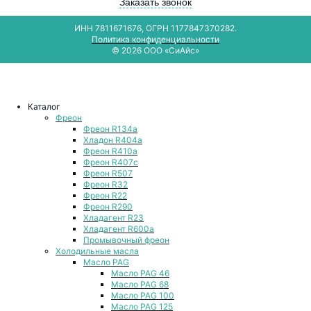
Заказать звонок
ИНН 7811671676, ОГРН 1177847370282.
Политика конфиденциальности
© 2026 ООО «СиАйс»
Каталог
Фреон
Фреон R134a
Хладон R404a
Фреон R410a
Фреон R407с
Фреон R507
Фреон R32
Фреон R22
Фреон R290
Хладагент R23
Хладагент R600a
Промывочный фреон
Холодильные масла
Масло PAG
Масло PAG 46
Масло PAG 68
Масло PAG 100
Масло PAG 125