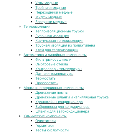
Углы медные
Тройники медные
Переходники медные
Муфты медные
Заглушки медные
Теплоизоляция
Теплоизоляционные трубки
Рулонная изоляция
Каучуковая теплоизоляция
Трубная изоляция из полиэтилена
Клей для теплоизоляции
Автоматика и линейные компоненты
Фильтры-осушители
Смотровые стекла
Контроллеры температуры
Датчики температуры
Термостаты
Прессостаты
Монтажно‑сервисные компоненты
Дренажные помпы
Дренажные шланги и капиллярная трубка
Кронштейны кондиционера
Виброопоры для кондиционера
Шланги для автокондиционера
Химические компоненты
Очистители
Герметики
Тесты кислотности