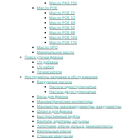
Масло PAG 150
Масло POE
Масло POE 22
Масло POE 32
Масло POE 46
Масло POE 55
Масло POE 68
Масло POE 100
Масло POE 170
Масло VPO
Минеральное масло
Поиск утечки фреона
UV добавка
UV набор
Течеискатели
Инструменты заправки и обслуживания
Вакуумные насосы
Насосы одноступенчатые
Насосы двухступенчатые
Весы для фреона
Манометрические коллекторы
Манометры, мановакуумметры, вакуумметры
Шланги для фреона
Быстросъемные муфты
Вентили, адаптеры, штуцеры
Золотники, ключи, кольца, ремкомплекты
Вентильные ключи
Станции эвакуации