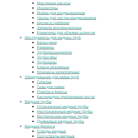
Масляные насосы
Инжекторы
Мойки для кондиционеров
Чехлы для чистки кондиционера
Щетки и гребенки
Зеркала инспекционные
Кримперы для обжима шлангов
Инструменты для медных труб
Вальцовки
Риммеры
Труборасширители
Трубогибы
Труборезы
Клещи обжимные
Ножницы капиллярные
Оборудование для пайки труб
Горелки
Газы для пайки
Припои и флюсы
Кислородно-пропановые посты
Медные трубы
Отожженные медные трубы
Неотожженные медные трубы
Метрические медные трубы
Дюймовые медные трубы
Медные фитинги
Отводы медные
Полуотводы медные