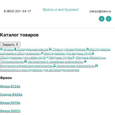
Фреон и инструмент
8 (800) 201-34-17
zakaz@siais.ru
0
0
Каталог товаров
Закрыть X
Фреон
Холодильные масла
Поиск утечки фреона
Инструменты
заправки и обслуживания
Инструменты для медных труб
Оборудование для пайки труб
Медные трубы
Медные фитинги
Теплоизоляция
Автоматика и линейные компоненты
Монтажно‑сервисные компоненты
Химические компоненты
Компоненты и инструменты для автокондиционеров
Фреон
Фреон R134a
Хладон R404a
Фреон R410a
Фреон R407с