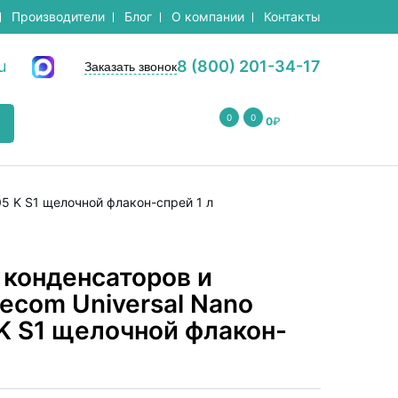
Производители
Блог
О компании
Контакты
u
8 (800) 201-34-17
Заказать звонок
0
0
0
₽
05 K S1 щелочной флакон-спрей 1 л
 конденсаторов и
ecom Universal Nano
 K S1 щелочной флакон-