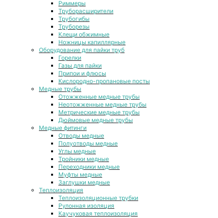
Риммеры
Труборасширители
Трубогибы
Труборезы
Клещи обжимные
Ножницы капиллярные
Оборудование для пайки труб
Горелки
Газы для пайки
Припои и флюсы
Кислородно-пропановые посты
Медные трубы
Отожженные медные трубы
Неотожженные медные трубы
Метрические медные трубы
Дюймовые медные трубы
Медные фитинги
Отводы медные
Полуотводы медные
Углы медные
Тройники медные
Переходники медные
Муфты медные
Заглушки медные
Теплоизоляция
Теплоизоляционные трубки
Рулонная изоляция
Каучуковая теплоизоляция