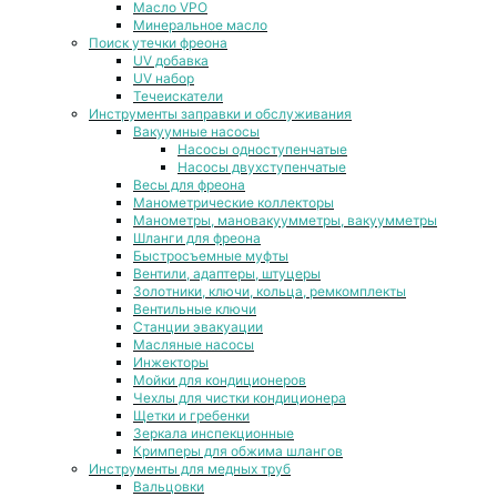
Масло VPO
Минеральное масло
Поиск утечки фреона
UV добавка
UV набор
Течеискатели
Инструменты заправки и обслуживания
Вакуумные насосы
Насосы одноступенчатые
Насосы двухступенчатые
Весы для фреона
Манометрические коллекторы
Манометры, мановакуумметры, вакуумметры
Шланги для фреона
Быстросъемные муфты
Вентили, адаптеры, штуцеры
Золотники, ключи, кольца, ремкомплекты
Вентильные ключи
Станции эвакуации
Масляные насосы
Инжекторы
Мойки для кондиционеров
Чехлы для чистки кондиционера
Щетки и гребенки
Зеркала инспекционные
Кримперы для обжима шлангов
Инструменты для медных труб
Вальцовки