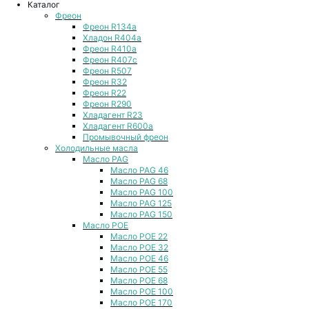
Каталог
Фреон
Фреон R134a
Хладон R404a
Фреон R410a
Фреон R407с
Фреон R507
Фреон R32
Фреон R22
Фреон R290
Хладагент R23
Хладагент R600a
Промывочный фреон
Холодильные масла
Масло PAG
Масло PAG 46
Масло PAG 68
Масло PAG 100
Масло PAG 125
Масло PAG 150
Масло POE
Масло POE 22
Масло POE 32
Масло POE 46
Масло POE 55
Масло POE 68
Масло POE 100
Масло POE 170