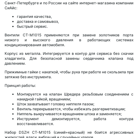
Санкт-Петербурге и по России на сайте интернет-магазина компании
СиАйс:
гарантия качества,
доставка и самовывоз,
быстрый сервис.
Вентили CT-M1015 применяются при замене золотников порта
низкого и высокого давления в работающих системах
кондиционирования автомобиля.
Корпус из металла. Интегрируется в контур для сервиса без скачки
хладагента. Для безопасной замены сердечника клапана под
давлением.
Прижимные гайки с накаткой, чтобы рука при работе не скользила при
затяжке без инструмента.
Принцип работы:
Монтируется на клапан Шредера резьбовым соединением с
накидной гайкой, вращением;
Шток захватывает головку ниппеля пазом;
Вентиль перекрывается, чтобы избежать разгерметизации;
Ниппель выкручивается вращением штока и заменяется;
Инструмент демонтируется, работа контура
восстанавливается.
Набор DSZH CT-M1015 (синий+красный) не боится агрессивных
жидкостей, влаги, вибраций и случайных ударов.