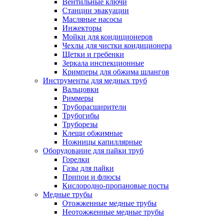
Вентильные ключи
Станции эвакуации
Масляные насосы
Инжекторы
Мойки для кондиционеров
Чехлы для чистки кондиционера
Щетки и гребенки
Зеркала инспекционные
Кримперы для обжима шлангов
Инструменты для медных труб
Вальцовки
Риммеры
Труборасширители
Трубогибы
Труборезы
Клещи обжимные
Ножницы капиллярные
Оборудование для пайки труб
Горелки
Газы для пайки
Припои и флюсы
Кислородно-пропановые посты
Медные трубы
Отожженные медные трубы
Неотожженные медные трубы