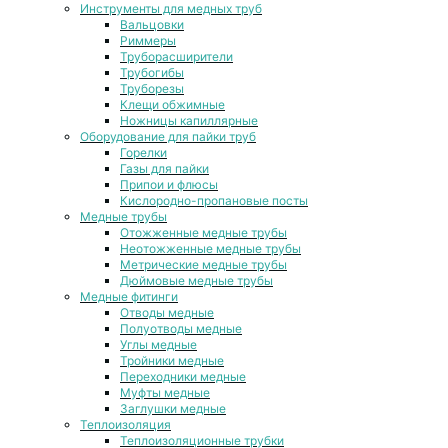
Инструменты для медных труб
Вальцовки
Риммеры
Труборасширители
Трубогибы
Труборезы
Клещи обжимные
Ножницы капиллярные
Оборудование для пайки труб
Горелки
Газы для пайки
Припои и флюсы
Кислородно-пропановые посты
Медные трубы
Отожженные медные трубы
Неотожженные медные трубы
Метрические медные трубы
Дюймовые медные трубы
Медные фитинги
Отводы медные
Полуотводы медные
Углы медные
Тройники медные
Переходники медные
Муфты медные
Заглушки медные
Теплоизоляция
Теплоизоляционные трубки