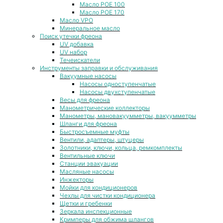
Масло POE 100
Масло POE 170
Масло VPO
Минеральное масло
Поиск утечки фреона
UV добавка
UV набор
Течеискатели
Инструменты заправки и обслуживания
Вакуумные насосы
Насосы одноступенчатые
Насосы двухступенчатые
Весы для фреона
Манометрические коллекторы
Манометры, мановакуумметры, вакуумметры
Шланги для фреона
Быстросъемные муфты
Вентили, адаптеры, штуцеры
Золотники, ключи, кольца, ремкомплекты
Вентильные ключи
Станции эвакуации
Масляные насосы
Инжекторы
Мойки для кондиционеров
Чехлы для чистки кондиционера
Щетки и гребенки
Зеркала инспекционные
Кримперы для обжима шлангов