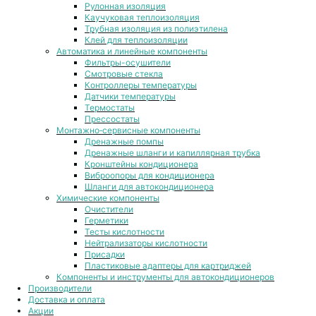
Рулонная изоляция
Каучуковая теплоизоляция
Трубная изоляция из полиэтилена
Клей для теплоизоляции
Автоматика и линейные компоненты
Фильтры-осушители
Смотровые стекла
Контроллеры температуры
Датчики температуры
Термостаты
Прессостаты
Монтажно‑сервисные компоненты
Дренажные помпы
Дренажные шланги и капиллярная трубка
Кронштейны кондиционера
Виброопоры для кондиционера
Шланги для автокондиционера
Химические компоненты
Очистители
Герметики
Тесты кислотности
Нейтрализаторы кислотности
Присадки
Пластиковые адаптеры для картриджей
Компоненты и инструменты для автокондиционеров
Производители
Доставка и оплата
Акции