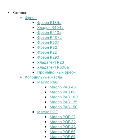
Каталог
Фреон
Фреон R134a
Хладон R404a
Фреон R410a
Фреон R407с
Фреон R507
Фреон R32
Фреон R22
Фреон R290
Хладагент R23
Хладагент R600a
Промывочный фреон
Холодильные масла
Масло PAG
Масло PAG 46
Масло PAG 68
Масло PAG 100
Масло PAG 125
Масло PAG 150
Масло POE
Масло POE 22
Масло POE 32
Масло POE 46
Масло POE 55
Масло POE 68