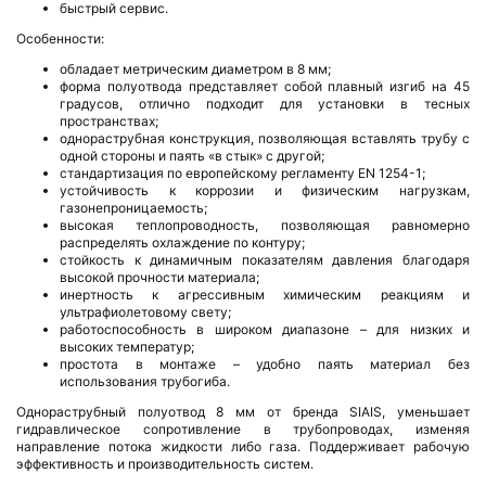
быстрый сервис.
Особенности:
обладает метрическим диаметром в 8 мм;
форма полуотвода представляет собой плавный изгиб на 45
градусов, отлично подходит для установки в тесных
пространствах;
однораструбная конструкция, позволяющая вставлять трубу с
одной стороны и паять «в стык» с другой;
стандартизация по европейскому регламенту EN 1254-1;
устойчивость к коррозии и физическим нагрузкам,
газонепроницаемость;
высокая теплопроводность, позволяющая равномерно
распределять охлаждение по контуру;
стойкость к динамичным показателям давления благодаря
высокой прочности материала;
инертность к агрессивным химическим реакциям и
ультрафиолетовому свету;
работоспособность в широком диапазоне – для низких и
высоких температур;
простота в монтаже – удобно паять материал без
использования трубогиба.
Однораструбный полуотвод 8 мм от бренда SIAIS, уменьшает
гидравлическое сопротивление в трубопроводах, изменяя
направление потока жидкости либо газа. Поддерживает рабочую
эффективность и производительность систем.