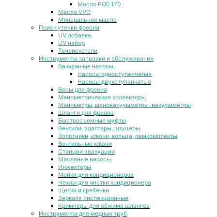
Масло POE 170
Масло VPO
Минеральное масло
Поиск утечки фреона
UV добавка
UV набор
Течеискатели
Инструменты заправки и обслуживания
Вакуумные насосы
Насосы одноступенчатые
Насосы двухступенчатые
Весы для фреона
Манометрические коллекторы
Манометры, мановакуумметры, вакуумметры
Шланги для фреона
Быстросъемные муфты
Вентили, адаптеры, штуцеры
Золотники, ключи, кольца, ремкомплекты
Вентильные ключи
Станции эвакуации
Масляные насосы
Инжекторы
Мойки для кондиционеров
Чехлы для чистки кондиционера
Щетки и гребенки
Зеркала инспекционные
Кримперы для обжима шлангов
Инструменты для медных труб