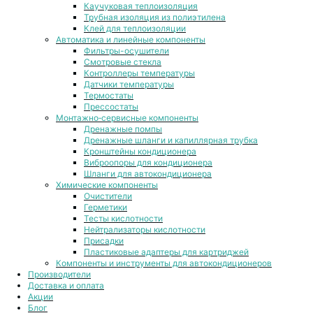
Каучуковая теплоизоляция
Трубная изоляция из полиэтилена
Клей для теплоизоляции
Автоматика и линейные компоненты
Фильтры-осушители
Смотровые стекла
Контроллеры температуры
Датчики температуры
Термостаты
Прессостаты
Монтажно‑сервисные компоненты
Дренажные помпы
Дренажные шланги и капиллярная трубка
Кронштейны кондиционера
Виброопоры для кондиционера
Шланги для автокондиционера
Химические компоненты
Очистители
Герметики
Тесты кислотности
Нейтрализаторы кислотности
Присадки
Пластиковые адаптеры для картриджей
Компоненты и инструменты для автокондиционеров
Производители
Доставка и оплата
Акции
Блог