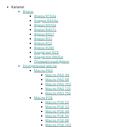
Каталог
Фреон
Фреон R134a
Хладон R404a
Фреон R410a
Фреон R407с
Фреон R507
Фреон R32
Фреон R22
Фреон R290
Хладагент R23
Хладагент R600a
Промывочный фреон
Холодильные масла
Масло PAG
Масло PAG 46
Масло PAG 68
Масло PAG 100
Масло PAG 125
Масло PAG 150
Масло POE
Масло POE 22
Масло POE 32
Масло POE 46
Масло POE 55
Масло POE 68
Масло POE 100