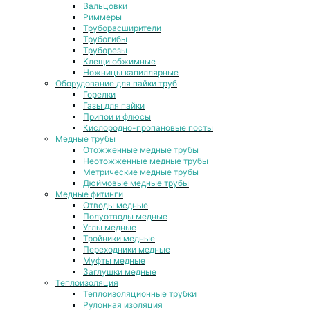
Вальцовки
Риммеры
Труборасширители
Трубогибы
Труборезы
Клещи обжимные
Ножницы капиллярные
Оборудование для пайки труб
Горелки
Газы для пайки
Припои и флюсы
Кислородно-пропановые посты
Медные трубы
Отожженные медные трубы
Неотожженные медные трубы
Метрические медные трубы
Дюймовые медные трубы
Медные фитинги
Отводы медные
Полуотводы медные
Углы медные
Тройники медные
Переходники медные
Муфты медные
Заглушки медные
Теплоизоляция
Теплоизоляционные трубки
Рулонная изоляция