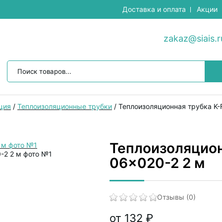
Доставка и оплата
Акции
zakaz@siais.r
ция
/
Теплоизоляционные трубки
/
Теплоизоляционная трубка K-
Теплоизоляцион
06x020-2 2 м
Отзывы (0)
от 132 ₽