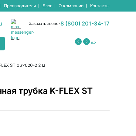
Производители
Блог
О компании
Контакты
u
8 (800) 201-34-17
Заказать звонок
0
0
0
₽
FLEX ST 06x020-2 2 м
ная трубка K-FLEX ST