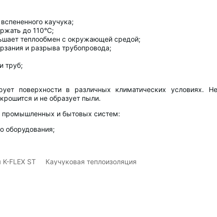
 вспененного каучука;
ржать до 110°C;
ньшает теплообмен с окружающей средой;
рзания и разрыва трубопровода;
и труб;
ирует поверхности в различных климатических условиях. Н
крошится и не образует пыли.
х промышленных и бытовых систем:
о оборудования;
 K-FLEX ST
Каучуковая теплоизоляция