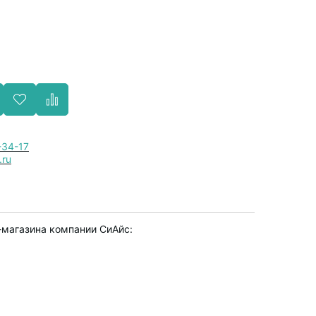
-34-17
.ru
-магазина компании СиАйс: