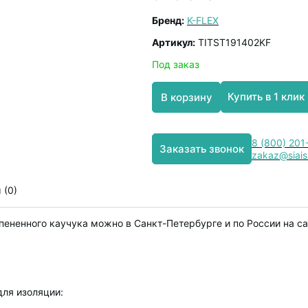
Бренд:
K-FLEX
Артикул:
TITST191402KF
Под заказ
Купить в 1 клик
В корзину
8 (800) 201
Заказать звонок
zakaz@siais
 (0)
пененного каучука можно в Санкт-Петербурге и по России на с
для изоляции: