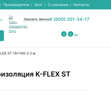
Производители
Блог
О компании
Контакты
u
8 (800) 201-34-17
Заказать звонок
0
0
0
₽
LEX ST 19x140-2 2 м
оизоляция K-FLEX ST