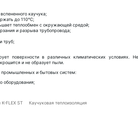
 вспененного каучука;
ржать до 110°C;
ньшает теплообмен с окружающей средой;
рзания и разрыва трубопровода;
и труб;
ирует поверхности в различных климатических условиях. Н
крошится и не образует пыли.
х промышленных и бытовых систем:
о оборудования;
 K-FLEX ST
Каучуковая теплоизоляция