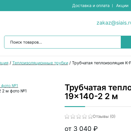
Доставка и оплата
Акции
zakaz@siais.r
яция
/
Теплоизоляционные трубки
/
Трубчатая теплоизоляция K-F
Трубчатая тепл
19x140-2 2 м
Отзывы (0)
от 3 040 ₽