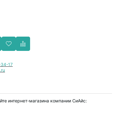
-34-17
.ru
айте интернет-магазина компании СиАйс: