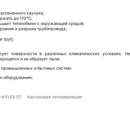
 вспененного каучука;
ржать до 110°C;
ньшает теплообмен с окружающей средой;
рзания и разрыва трубопровода;
и труб;
ирует поверхности в различных климатических условиях. Н
крошится и не образует пыли.
х промышленных и бытовых систем:
о оборудования;
 K-FLEX ST
Каучуковая теплоизоляция