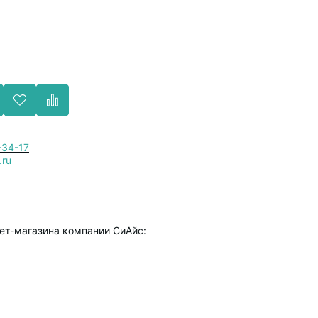
-34-17
.ru
ет-магазина компании СиАйс: