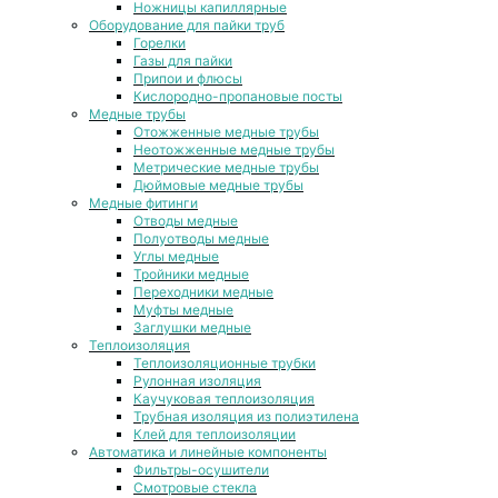
Ножницы капиллярные
Оборудование для пайки труб
Горелки
Газы для пайки
Припои и флюсы
Кислородно-пропановые посты
Медные трубы
Отожженные медные трубы
Неотожженные медные трубы
Метрические медные трубы
Дюймовые медные трубы
Медные фитинги
Отводы медные
Полуотводы медные
Углы медные
Тройники медные
Переходники медные
Муфты медные
Заглушки медные
Теплоизоляция
Теплоизоляционные трубки
Рулонная изоляция
Каучуковая теплоизоляция
Трубная изоляция из полиэтилена
Клей для теплоизоляции
Автоматика и линейные компоненты
Фильтры-осушители
Смотровые стекла