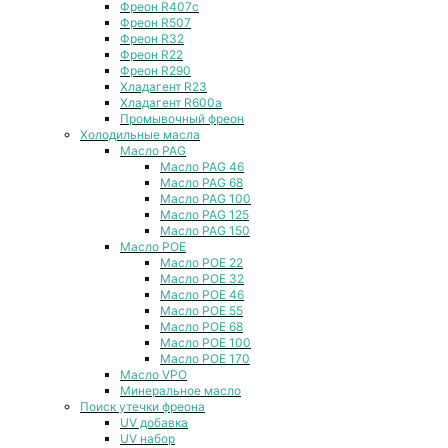
Фреон R407с
Фреон R507
Фреон R32
Фреон R22
Фреон R290
Хладагент R23
Хладагент R600a
Промывочный фреон
Холодильные масла
Масло PAG
Масло PAG 46
Масло PAG 68
Масло PAG 100
Масло PAG 125
Масло PAG 150
Масло POE
Масло POE 22
Масло POE 32
Масло POE 46
Масло POE 55
Масло POE 68
Масло POE 100
Масло POE 170
Масло VPO
Минеральное масло
Поиск утечки фреона
UV добавка
UV набор