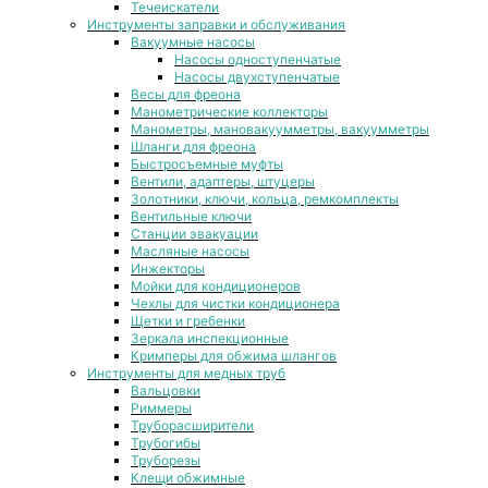
Течеискатели
Инструменты заправки и обслуживания
Вакуумные насосы
Насосы одноступенчатые
Насосы двухступенчатые
Весы для фреона
Манометрические коллекторы
Манометры, мановакуумметры, вакуумметры
Шланги для фреона
Быстросъемные муфты
Вентили, адаптеры, штуцеры
Золотники, ключи, кольца, ремкомплекты
Вентильные ключи
Станции эвакуации
Масляные насосы
Инжекторы
Мойки для кондиционеров
Чехлы для чистки кондиционера
Щетки и гребенки
Зеркала инспекционные
Кримперы для обжима шлангов
Инструменты для медных труб
Вальцовки
Риммеры
Труборасширители
Трубогибы
Труборезы
Клещи обжимные