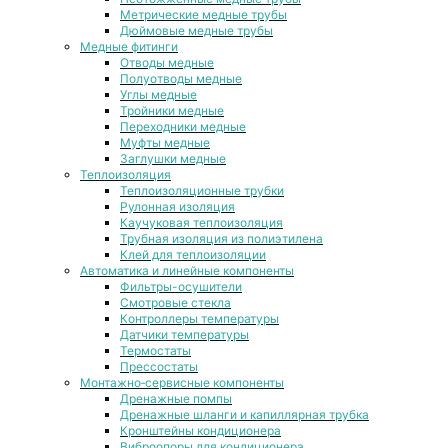
Метрические медные трубы
Дюймовые медные трубы
Медные фитинги
Отводы медные
Полуотводы медные
Углы медные
Тройники медные
Переходники медные
Муфты медные
Заглушки медные
Теплоизоляция
Теплоизоляционные трубки
Рулонная изоляция
Каучуковая теплоизоляция
Трубная изоляция из полиэтилена
Клей для теплоизоляции
Автоматика и линейные компоненты
Фильтры-осушители
Смотровые стекла
Контроллеры температуры
Датчики температуры
Термостаты
Прессостаты
Монтажно‑сервисные компоненты
Дренажные помпы
Дренажные шланги и капиллярная трубка
Кронштейны кондиционера
Виброопоры для кондиционера