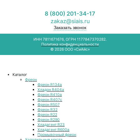
8 (800) 201-34-17
zakaz@siais.ru
Заказать звонок
ИНН 7811671676, ОГРН 1177847370282.
Политика конфиденциальности
© 2026 ООО «СиАйс»
Каталог
Фреон
Фреон R134a
Хладон R404a
Фреон R410a
Фреон R407с
Фреон R507
Фреон R32
Фреон R22
Фреон R290
Хладагент R23
Хладагент R600a
Промывочный фреон
Холодильные масла