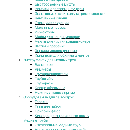
Быстросъемные муфты
Вентили, адаптеры, штуцеры
Золотники, ключи, кольца, ремкомплекты
Вентильные ключи
Станции эвакуации
Масляные насосы
Инжекторы
Мойки для кондиционеров
Чехлы для чистки кондиционера
Щетки и гребенки
Зеркала инспекционные
Кримперы для обжима шлангов
Инструменты для медных труб
Вальцовки
Риммеры
Труборасширители
Трубогибы
Труборезы
Клещи обжимные
Ножницы капиллярные
Оборудование для пайки труб
Горелки
Газы для пайки
Припои и флюсы
Кислородно-пропановые посты
Медные трубы
Отожженные медные трубы
Неотожженные медные трубы