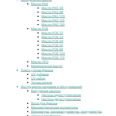
Масло PAG
Масло PAG 46
Масло PAG 68
Масло PAG 100
Масло PAG 125
Масло PAG 150
Масло POE
Масло POE 22
Масло POE 32
Масло POE 46
Масло POE 55
Масло POE 68
Масло POE 100
Масло POE 170
Масло VPO
Минеральное масло
Поиск утечки фреона
UV добавка
UV набор
Течеискатели
Инструменты заправки и обслуживания
Вакуумные насосы
Насосы одноступенчатые
Насосы двухступенчатые
Весы для фреона
Манометрические коллекторы
Манометры, мановакуумметры, вакуумметры
Шланги для фреона