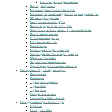
Насосы двухступенчатые
Весы для фреона
Манометрические коллекторы
Манометры, мановакуумметры, вакуумметры
Шланги для фреона
Быстросъемные муфты
Вентили, адаптеры, штуцеры
Золотники, ключи, кольца, ремкомплекты
Вентильные ключи
Станции эвакуации
Масляные насосы
Инжекторы
Мойки для кондиционеров
Чехлы для чистки кондиционера
Щетки и гребенки
Зеркала инспекционные
Кримперы для обжима шлангов
Инструменты для медных труб
Вальцовки
Риммеры
Труборасширители
Трубогибы
Труборезы
Клещи обжимные
Ножницы капиллярные
Оборудование для пайки труб
Горелки
Газы для пайки