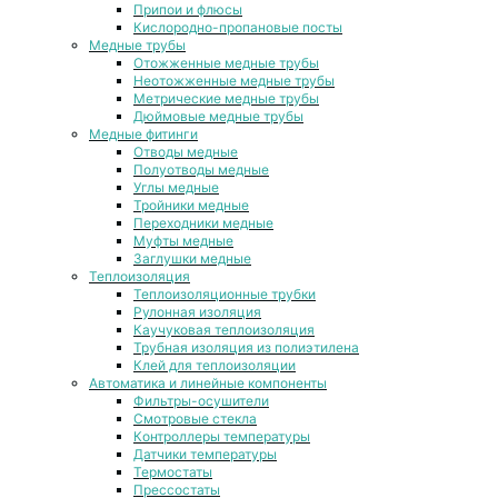
Припои и флюсы
Кислородно-пропановые посты
Медные трубы
Отожженные медные трубы
Неотожженные медные трубы
Метрические медные трубы
Дюймовые медные трубы
Медные фитинги
Отводы медные
Полуотводы медные
Углы медные
Тройники медные
Переходники медные
Муфты медные
Заглушки медные
Теплоизоляция
Теплоизоляционные трубки
Рулонная изоляция
Каучуковая теплоизоляция
Трубная изоляция из полиэтилена
Клей для теплоизоляции
Автоматика и линейные компоненты
Фильтры-осушители
Смотровые стекла
Контроллеры температуры
Датчики температуры
Термостаты
Прессостаты