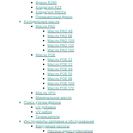
Фреон R290
Хладагент R23
Хладагент R600a
Промывочный фреон
Холодильные масла
Масло PAG
Масло PAG 46
Масло PAG 68
Масло PAG 100
Масло PAG 125
Масло PAG 150
Масло POE
Масло POE 22
Масло POE 32
Масло POE 46
Масло POE 55
Масло POE 68
Масло POE 100
Масло POE 170
Масло VPO
Минеральное масло
Поиск утечки фреона
UV добавка
UV набор
Течеискатели
Инструменты заправки и обслуживания
Вакуумные насосы
Насосы одноступенчатые