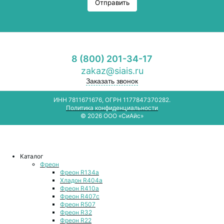
Отправить
8 (800) 201-34-17
zakaz@siais.ru
Заказать звонок
ИНН 7811671676, ОГРН 1177847370282.
Политика конфиденциальности
© 2026 ООО «СиАйс»
Каталог
Фреон
Фреон R134a
Хладон R404a
Фреон R410a
Фреон R407с
Фреон R507
Фреон R32
Фреон R22