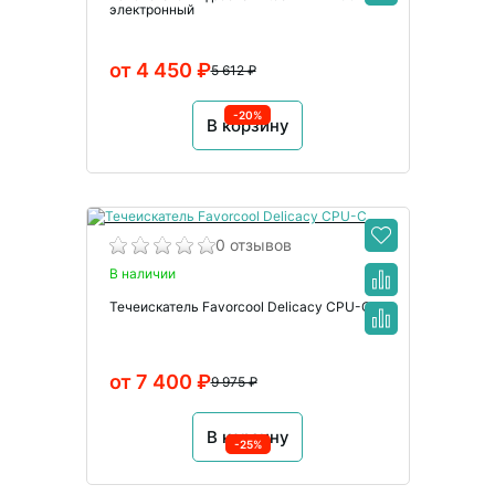
электронный
от 4 450 ₽
5 612 ₽
-20%
В корзину
0 отзывов
В наличии
Течеискатель Favorcool Delicacy CPU-C
от 7 400 ₽
9 975 ₽
В корзину
-25%