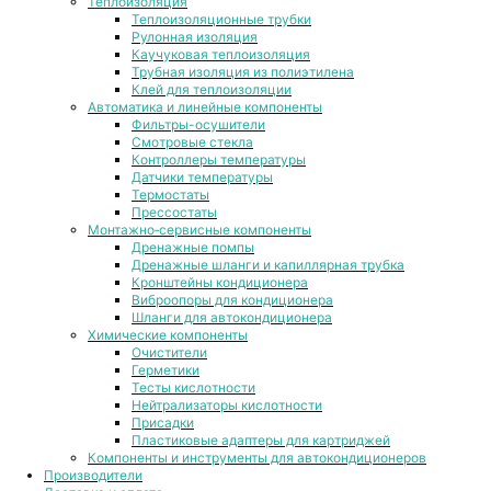
Теплоизоляция
Теплоизоляционные трубки
Рулонная изоляция
Каучуковая теплоизоляция
Трубная изоляция из полиэтилена
Клей для теплоизоляции
Автоматика и линейные компоненты
Фильтры-осушители
Смотровые стекла
Контроллеры температуры
Датчики температуры
Термостаты
Прессостаты
Монтажно‑сервисные компоненты
Дренажные помпы
Дренажные шланги и капиллярная трубка
Кронштейны кондиционера
Виброопоры для кондиционера
Шланги для автокондиционера
Химические компоненты
Очистители
Герметики
Тесты кислотности
Нейтрализаторы кислотности
Присадки
Пластиковые адаптеры для картриджей
Компоненты и инструменты для автокондиционеров
Производители