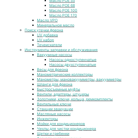
Масло POE 55
Масло POE 68
Масло POE 100
Масло POE 170
Масло VPO
Минеральное масло
Поиск утечки фреона
UV добавка
UV набор
Течеискатели
Инструменты заправки и обслуживания
Вакуумные насосы
Насосы одноступенчатые
Насосы двухступенчатые
Весы для фреона
Манометрические коллекторы
Манометры, мановакуумметры, вакуумметры
Шланги для фреона
Быстросъемные муфты
Вентили, адаптеры, штуцеры
Золотники, ключи, кольца, ремкомплекты
Вентильные ключи
Станции эвакуации
Масляные насосы
Инжекторы
Мойки для кондиционеров
Чехлы для чистки кондиционера
Щетки и гребенки