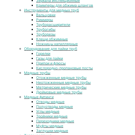
Зеркала инспекционные
Кримперы для обжима шлангов
Инструменты для медных труб
Вальцовки
Риммеры
Труборасширители
Трубогибы
Труборезы
Клещи обжимные
Ножницы капиллярные
Оборудование для пайки труб
Горелки
Газы для пайки
Припои и флюсы
Кислородно-пропановые посты
Медные трубы
Отожженные медные трубы
Неотожженные медные трубы
Метрические медные трубы
Дюймовые медные трубы
Медные фитинги
Отводы медные
Полуотводы медные
Углы медные
Тройники медные
Переходники медные
Муфты медные
Заглушки медные